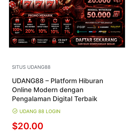
SITUS UDANG88
UDANG88 – Platform Hiburan
Online Modern dengan
Pengalaman Digital Terbaik
UDANG 88 LOGIN
Regular
$20.00
price